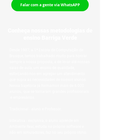
Falar com a gente via WhatsAPP
Conheça nossas metodologias de
ensino Barriga Verde
Desde 1987, a 1ª Escola de Computação de
Brusque, temos trabalhado muito para honrar
sempre a nossa proposta, a de levar até nossas
salas de aula, um ensino de qualidade,
esforçando-nos em agregar um atendimento
que supra as necessidades de nossos alunos. ​
Nessa trajetória já formamos mais de 6.000
alunos, que se tornaram grandes profissionais
e empresários. ​
Tradicional - aluno e Professor.
Interativa - exclusiva, o aluno aprende em
Ambiente Real, estuda no próprio software e
não em simuladores, faz no seu próprio ritmo.