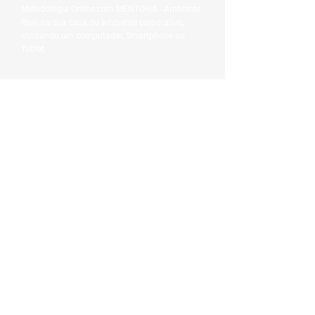
Metodologia Online com MENTORIA - Ambiente
Real, na sua casa ou ambiente corporativo,
utilizando um computador, Smartphone ou
Tablet.
5 Motivos para estudar no
Barriga Verde!
Conhece e pratica algumas rotinas que os
profissionais como Arquitetos, Engenheiros,
Administradores, Advogados, Designers e
tantos outros profissionais fazem diariamente.
O aluno aprende em um Ambiente Real. Você
utiliza os programas, não em simuladores.
O aluno escolhe o preço (varia de acordo com a
carga horária semanal).
Início imediato, não há necessidade de formação
de turmas.
Flexibilidade de horários do curso.
O aluno não depende do desenvolvimento dos
outros alunos para desenvolver-se nos cursos;