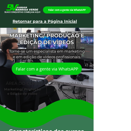
Falar com a gente via WhatsAPP
SUAS CONQUISTAS COMEÇAM AQUI!
Retornar para a Página Inicial
MARKETING/ PRODUÇÃO E
EDIÇÃO DE VÍDEOS
Torne-se um especialista em marketing
e em edição de vídeos profissionais.
Falar com a gente via WhatsAPP
ÁREA DO CURSO
CARGA HORÁRIA
Marketing/ Produção
A Combinar
e Edição de vídeo