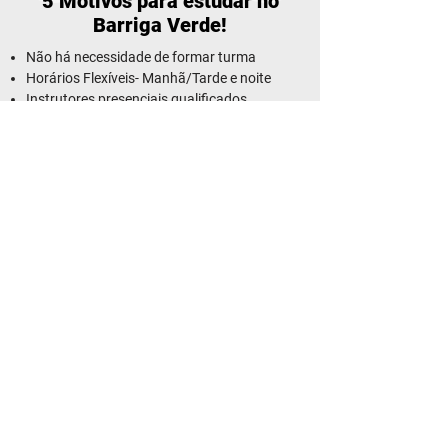
5 Motivos para estudar no
Barriga Verde!
Não há necessidade de formar turma
Horários Flexíveis- Manhã/Tarde e noite
Instrutores presenciais qualificados
Aulas 100% práticas
Material didático
Saiba mais no link abaixo:
Falar com a gente via WhatsAPP
CURSOS BARRIGA VERDE
R. Hercílio Luz, nº41 - Sala 33 - Centro
1, Brusque - SC, CEP:
88350-300
© 2021. Cursos Barriga Verde