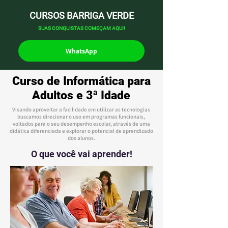
CURSOS BARRIGA VERDE
SUAS CONQUISTAS COMEÇAM AQUI!
WhatsApp
Curso de Informática para
Adultos e 3ª Idade
Visando aproveitar a facilidade em utilizar as tecnologias
buscamos direcionar o uso em programas funcionais,
voltados para o seu desempenho escolar, através de uma
didática diferenciada e explorar o potencial de aprendizado
dos alunos.
O que você vai aprender!