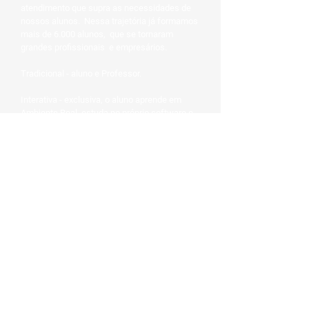
atendimento que supra as necessidades de
nossos alunos. ​ Nessa trajetória já formamos
mais de 6.000 alunos, que se tornaram
grandes profissionais e empresários. ​
Tradicional - aluno e Professor.
Interativa - exclusiva, o aluno aprende em
Ambiente Real, estuda no próprio software e
não em simuladores, faz no seu próprio ritmo.
Metodologia Online com MENTORIA -
Ambiente Real, na sua casa ou ambiente
corporativo, utilizando um computador,
Smartphone ou Tablet.
Mais Informações?
preencha abaixo.