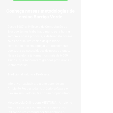
Conheça nossas metodologias de
ensino Barriga Verde
Desde 1987, a 1ª Escola de Computação de
Brusque, temos trabalhado muito para honrar
sempre a nossa proposta, a de levar até nossas
salas de aula, um ensino de qualidade,
esforçando-nos em agregar um atendimento
que supra as necessidades de nossos alunos. ​
Nessa trajetória já formamos mais de 6.000
alunos, que se tornaram grandes profissionais
e empresários. ​
Tradicional - aluno e Professor.
Interativa - exclusiva, o aluno aprende em
Ambiente Real, estuda no próprio software e
não em simuladores, faz no seu próprio ritmo.
Metodologia Online com MENTORIA - Ambiente
Real, na sua casa ou ambiente corporativo,
utilizando um computador, Smartphone ou