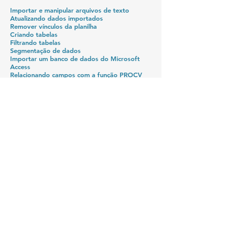
Importar e manipular arquivos de texto
Atualizando dados importados
Remover vínculos da planilha
Criando tabelas
Filtrando tabelas
Segmentação de dados
Importar um banco de dados do Microsoft
Access
Relacionando campos com a função PROCV
Criando tabela dinâmica
Combinando campos
Seções da tabela dinâmica: linhas e valores
Seções da tabela dinâmica: filtros e colunas
Combinando campos
Mostrar detalhes
Classificar dados
Complementando o exemplo da universidade
Agrupamento de dados
E MUITO MAIS
Categoria
: Avançado
Requisitos
: Excel Avançado e Windows.
Carga horária
: 16 horas
CURSOS BARRIGA VERDE
R. Hercílio Luz, nº41 - Sala 33 - Centro 1,