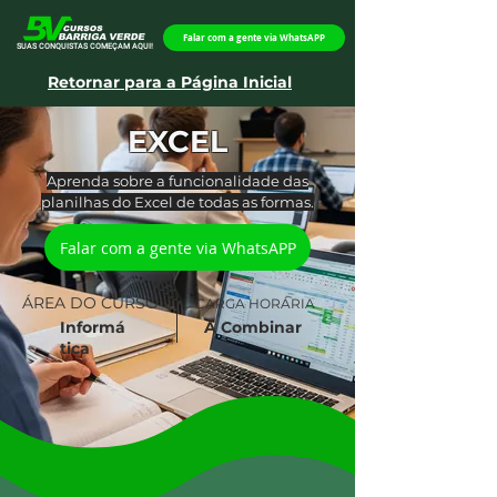
Falar com a gente via WhatsAPP
SUAS CONQUISTAS COMEÇAM AQUI!
Retornar para a Página Inicial
EXCEL
Aprenda sobre a funcionalidade das
planilhas do Excel de todas as formas.
Falar com a gente via WhatsAPP
ÁREA DO CURSO
CARGA HORÁRIA
Informá
A Combinar
tica