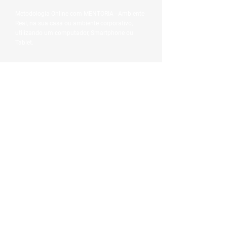
Metodologia Online com MENTORIA - Ambiente
Real, na sua casa ou ambiente corporativo,
utilizando um computador, Smartphone ou
Tablet.
5 Motivos para estudar no
Barriga Verde!
Conhece e pratica algumas rotinas que os
profissionais como Arquitetos, Engenheiros,
Administradores, Advogados, Designers e
tantos outros profissionais fazem diariamente.
O aluno aprende em um Ambiente Real. Você
utiliza os programas, não em simuladores.
O aluno escolhe o preço (varia de acordo com a
carga horária semanal).
Início imediato, não há necessidade de formação
de turmas.
Flexibilidade de horários do curso.
O aluno não depende do desenvolvimento dos
outros alunos para desenvolver-se nos cursos;