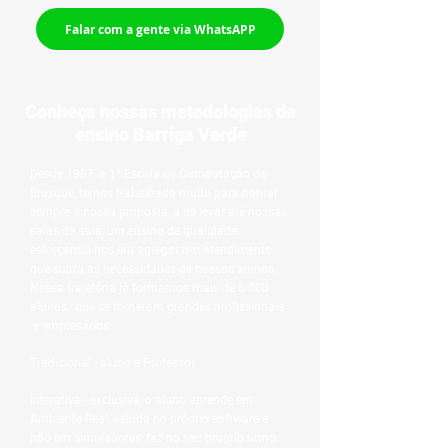
Falar com a gente via WhatsAPP
Conheça nossas metodologias de
ensino Barriga Verde
Desde 1987, a 1ª Escola de Computação de
Brusque, temos trabalhado muito para honrar
sempre a nossa proposta, a de levar até nossas
salas de aula, um ensino de qualidade,
esforçando-nos em agregar um atendimento
que supra as necessidades de nossos alunos. ​
Nessa trajetória já formamos mais de 6.000
alunos, que se tornaram grandes profissionais
e empresários. ​
Tradicional - aluno e Professor.
Interativa - exclusiva, o aluno aprende em
Ambiente Real, estuda no próprio software e
não em simuladores, faz no seu próprio ritmo.