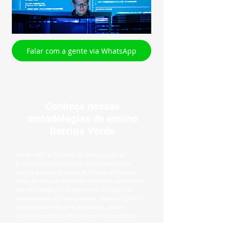
Falar com a gente via WhatsApp
Conheça nossas
metodologias de ensino
Barriga Verde
Desde 1987, a 1ª Escola de Computação de
Brusque, temos trabalhado muito para honrar
sempre a nossa proposta, a de levar até nossas
salas de aula, um ensino de qualidade, esforçando-
nos em agregar um atendimento que supra as
necessidades de nossos alunos. ​ Nessa trajetória
já formamos mais de 6.000 alunos, que se
tornaram grandes profissionais e empresários. ​