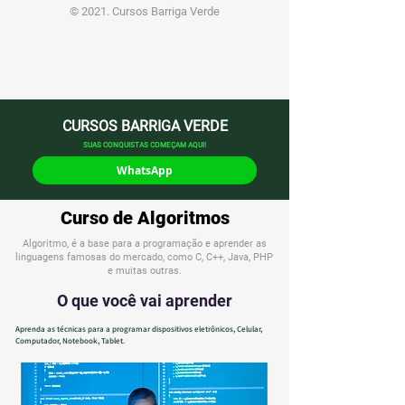
© 2021. Cursos Barriga Verde
CURSOS BARRIGA VERDE
SUAS CONQUISTAS COMEÇAM AQUI!
WhatsApp
Curso de Algoritmos
Algoritmo, é a base para a programação e aprender as
linguagens famosas do mercado, como C, C++, Java, PHP
e muitas outras.
O que você vai aprender
Aprenda as técnicas para a programar dispositivos eletrônicos, Celular,
Computador, Notebook, Tablet.